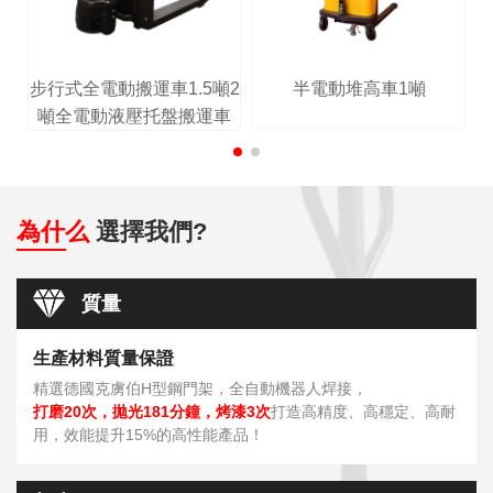
步行式全電動搬運車1.5噸2
半電動堆高車1噸
噸全電動液壓托盤搬運車
為什么
選擇我們?
質量
生產材料質量保證
精選德國克虜伯H型鋼門架，全自動機器人焊接，
打磨20次，拋光181分鐘，烤漆3次
打造高精度、高穩定、高耐
用，效能提升15%的高性能產品！