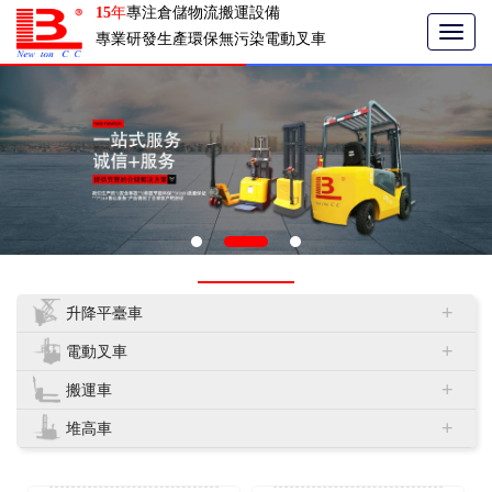
15
年
專注倉儲物流搬運設備
T
專業研發生產環保無污染電動叉車
o
g
g
l
e
n
a
v
i
g
a
產品中心
t
i
o
+
升降平臺車
n
+
電動叉車
+
搬運車
+
堆高車