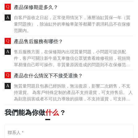
產品保修期是多久？
自客戶簽收之日起，正常使用情況下，液壓油缸質保一年（質
量問題換），除油缸外的車輪車架等都屬于易消耗品不在保修
范圍內。
產品售后服務有哪些？
售后服務方面，在保修期內出現質量問題，小問題可提供配
件，客戶可關注新牛盾叉車微信公眾號查看維修視頻，視頻簡
單易懂自己即可操作。非質量原因造成的問題則不在保修范
圍。
產品在什么情況下不接受退換？
無質量問題且包裹已經拆除，無法復原，影響二次銷售，不支
持退貨。 為客戶特殊定制的產品不支持退貨，可支持售后。 人
為刻意損害或者不可抗力導致的損壞，不支持退貨，可支持售
后（免維修費）。 客戶收到貨，發現不能使用，有嚴重破損質
我們能為你做
什么
?
量問題，請立即與我公司聯系。物流原因出現的損壞可直接拒
收，由我公司跟物流溝通處理，客戶無需承擔任何費用。 客戶
由于自身原因選錯產品規格，需退換貨的的，須承擔來回運費
及叉車運輸磨損。 由于叉車體積過大，在運輸途中難免會出現
輕微擦傷掉漆，在不影響使用情況下，不支持退貨。