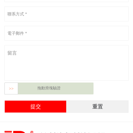
拖動滑塊驗證
>>