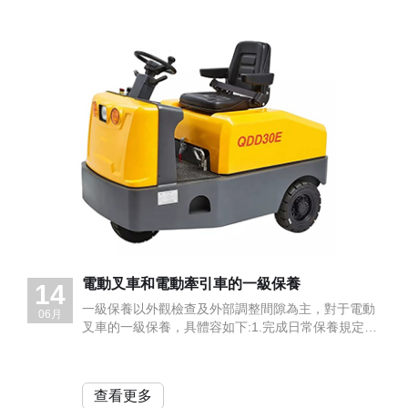
電動叉車和電動牽引車的一級保養
14
1
一級保養以外觀檢查及外部調整間隙為主，對于電動
06月
06
叉車的一級保養，具體容如下:1.完成日常保養規定的
項目，達到技術要求。
查看更多