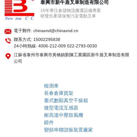
泰興市新牛盾叉車制造有限公司
15年專注倉儲物流搬運設備專業
研發生產環保無污染電動叉車
電子郵件: chinaxnd@chinaxnd.cn
聯系方式:
15002295838
24小時熱線:
4006-212-009 022-2793-0030
江蘇省泰州市泰興市黃橋鎮劉陳工業園區新牛盾叉車制造有限
公司
檢測車
長春倉庫貨架
臺式數顯真空干燥箱
微型電流互感器
耐高溫中壓鼓風機
鍛件
變頻串聯諧振裝置廠家