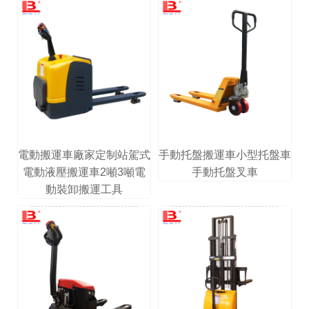
電動搬運車廠家定制站駕式
手動托盤搬運車小型托盤車
電動液壓搬運車2噸3噸電
手動托盤叉車
動裝卸搬運工具