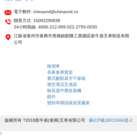
電子郵件: chinaxnd@chinaxnd.cn
聯系方式:
15002295838
24小時熱線:
4006-212-009 022-2793-0030
江蘇省泰州市泰興市黃橋鎮劉陳工業園區新牛盾叉車制造有限
公司
檢測車
長春倉庫貨架
臺式數顯真空干燥箱
微型電流互感器
耐高溫中壓鼓風機
鍛件
變頻串聯諧振裝置廠家
版權所有 ?2018新牛盾(泰興)叉車有限公司
蘇ICP備18015366號-2
?