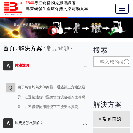
15
年
專注倉儲物流搬運設備
專業研發生產環保無污染電動叉車
T
o
g
g
l
e
n
首頁
解決方案
常見問題
搜索
/
/
/
a
v
i
掉漆說明
g
a
t
i
由于所售均為大件商品，通過第三方物流發
o
貨，在運輸過程中難免會出現磕碰掉漆等現
n
解決方案
象，在不影響使用情況下不接受退換貨。
常見問題
運費是怎么算的？