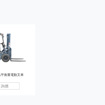
點平衡重電動叉車
詢價