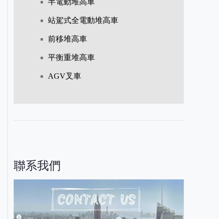
半電動堆高車
站駕式全電動堆高車
前移堆高車
平衡重堆高車
AGV叉車
聯系我們