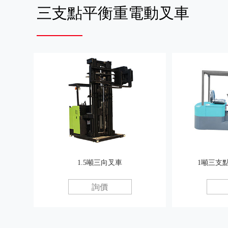
三支點平衡重電動叉車
1.5噸三向叉車
1噸三支
詢價