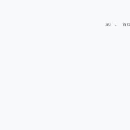
總計:2
首