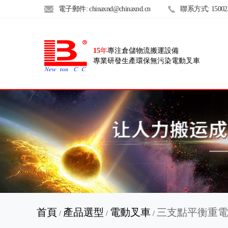
電子郵件:
chinaxnd@chinaxnd.cn
聯系方式:
15002
15
年
專注倉儲物流搬運設備
專業研發生產環保無污染電動叉車
首頁
產品選型
電動叉車
三支點平衡重電
/
/
/