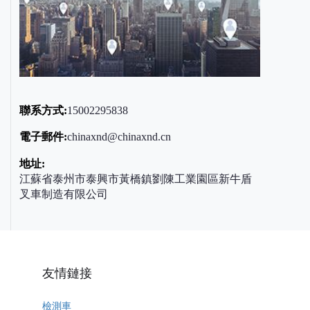
聯系方式:
15002295838
電子郵件:
chinaxnd@chinaxnd.cn
地址:
江蘇省泰州市泰興市黃橋鎮劉陳工業園區新牛盾
叉車制造有限公司
友情鏈接
檢測車