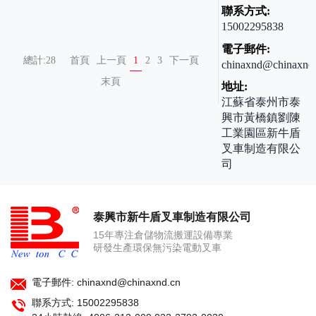
聯系方式:
15002295838
電子郵件:
總計:28
首頁
上一頁
1
2
3
下一頁
chinaxnd@chinaxnd
末頁
地址:
江蘇省泰州市泰
興市黃橋鎮劉陳
工業園區新牛盾
叉車制造有限公
司
泰興市新牛盾叉車制造有限公司
15年專注倉儲物流搬運設備專業
研發生產環保無污染電動叉車
電子郵件: chinaxnd@chinaxnd.cn
聯系方式:
15002295838