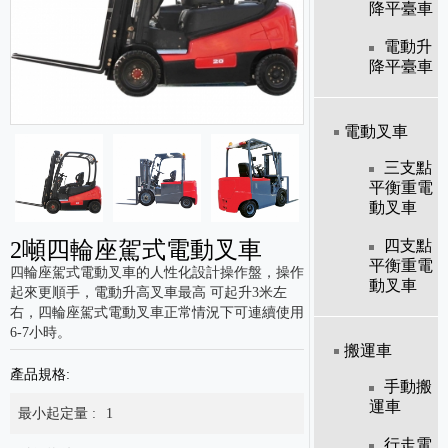
降平臺車
電動升
降平臺車
電動叉車
三支點
平衡重電
動叉車
2噸四輪座駕式電動叉車
四支點
平衡重電
四輪座駕式電動叉車的人性化設計操作盤，操作
動叉車
起來更順手，電動升高叉車最高 可起升3米左
右，四輪座駕式電動叉車正常情況下可連續使用
6-7小時。
搬運車
產品規格:
手動搬
運車
最小起定量 :
1
行走電