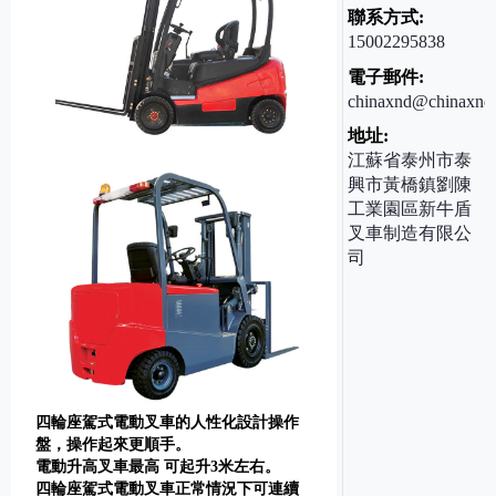
聯系方式:
15002295838
電子郵件:
chinaxnd@chinaxnd
地址:
江蘇省泰州市泰
興市黃橋鎮劉陳
工業園區新牛盾
叉車制造有限公
司
四輪座駕式電動叉車的人性化設計操作
盤，操作起來更順手。
電動升高叉車最高 可起升3米左右。
四輪座駕式電動叉車正常情況下可連續