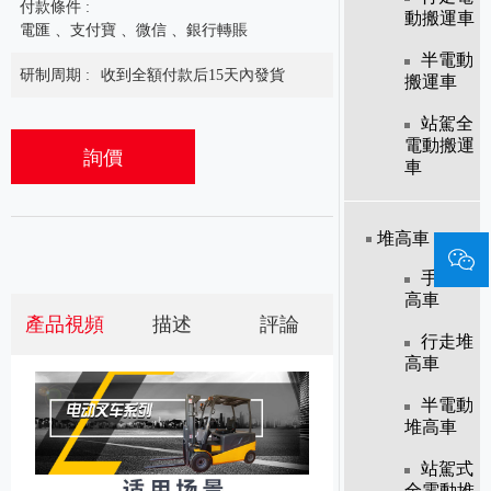
付款條件 :
動搬運車
電匯 、支付寶 、微信 、銀行轉賬
半電動
研制周期 :
收到全額付款后15天內發貨
搬運車
站駕全
電動搬運
詢價
車
堆高車
手動堆
高車
產品視頻
描述
評論
行走堆
高車
半電動
堆高車
站駕式
全電動堆