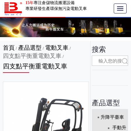
15
年
專注倉儲物流搬運設備
專業研發生產環保無污染電動叉車
T
o
g
g
l
e
n
首頁
產品選型
電動叉車
搜索
/
/
/
a
四支點平衡重電動叉車
v
/
i
四支點平衡重電動叉車
g
a
t
i
o
n
產品選型
升降平臺車
手動升